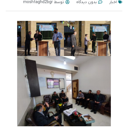
اخبار
بدون دیدگاه
توسط
moshtaghd2bgr