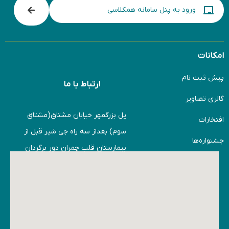
ورود به پنل سامانه همکلاسی
امکانات
پیش ثبت نام
ارتباط با ما
گالری تصاویر
پل بزرگمهر خیابان مشتاق(مشتاق
افتخارات
سوم) بعداز سه راه جی شیر قبل از
جشنواره‌ها
بیمارستان قلب چمران دور برگردان
را دور میزنید حاشیه ی خیابان
ورودی اول خیابان عارف
دبیرستان پسرانه امام
محمدباقر(ع)شعبه مشتاق