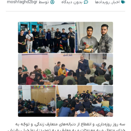
اخبار
,
رویدادها
بدون دیدگاه
توسط
moshtaghd2bgr
سه روز روزه‌‌داری، و انقطاع از دنباله‌‌های متعارف زندگی، و توجّه به
خدای متعال و به معنویّات و به معارف و به توحید؛ اینها خیلی باارزش