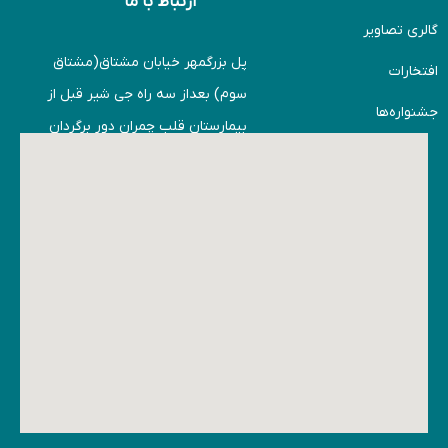
ارتباط با ما
گالری تصاویر
پل بزرگمهر خیابان مشتاق(مشتاق
افتخارات
سوم) بعداز سه راه جی شیر قبل از
جشنواره‌ها
بیمارستان قلب چمران دور برگردان
را دور میزنید حاشیه ی خیابان
ورودی اول خیابان عارف
دبیرستان پسرانه امام
محمدباقر(ع)شعبه مشتاق